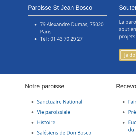
Paroisse St Jean Bosco
Souten
La paro
79 Alexandre Dumas, 75020
soutien
Paris
projets
Tél : 01 43 70 29 27
Je d
Notre paroisse
Recevo
Sanctuaire National
Fai
Vie paroissiale
Pré
Histoire
Euc
du 
Salésiens de Don Bosco