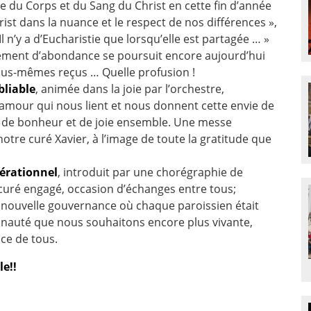
Fête du Corps et du Sang du Christ en cette fin d’année
st dans la nuance et le respect de nos différences »,
n’y a d’Eucharistie que lorsqu’elle est partagée … »
dement d’abondance se poursuit encore aujourd’hui
ous-mêmes reçus … Quelle profusion !
bliable
, animée dans la joie par l’orchestre,
e l’amour qui nous lient et nous donnent cette envie de
, de bonheur et de joie ensemble. Une messe
tre curé Xavier, à l’image de toute la gratitude que
nérationnel
, introduit par une chorégraphie de
curé engagé, occasion d’échanges entre tous;
e nouvelle gouvernance où chaque paroissien était
unauté que nous souhaitons encore plus vivante,
ce de tous.
le!!