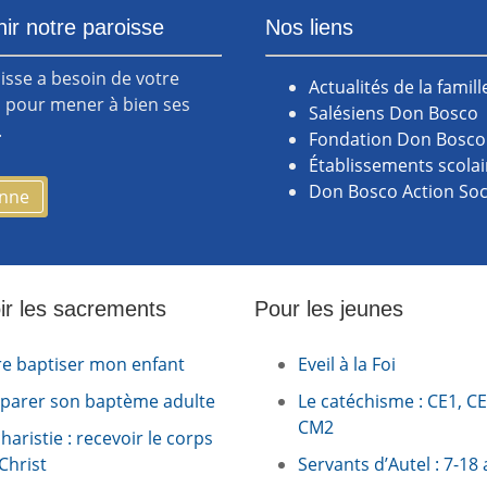
ir notre paroisse
Nos liens
isse a besoin de votre
Actualités de la famil
 pour mener à bien ses
Salésiens Don Bosco
.
Fondation Don Bosco
Établissements scola
Don Bosco Action Soc
onne
ir les sacrements
Pour les jeunes
re baptiser mon enfant
Eveil à la Foi
parer son baptème adulte
Le catéchisme : CE1, C
CM2
haristie : recevoir le corps
Christ
Servants d’Autel : 7-18