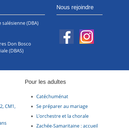
Nous rejoindre
le salésienne (DBA)
ires Don Bosco
iale (DBAS)
Pour les adultes
Catéchuménat
E2, CM1,
Se préparer au mariage
L’orchestre et la chorale
 ans
Zachée-Samaritaine : accueil