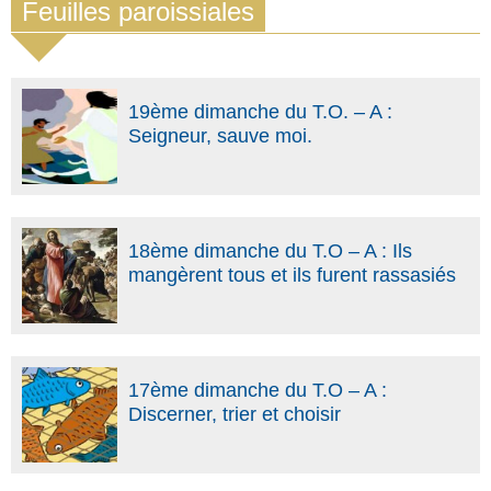
Feuilles paroissiales
19ème dimanche du T.O. – A :
Seigneur, sauve moi.
18ème dimanche du T.O – A : Ils
mangèrent tous et ils furent rassasiés
17ème dimanche du T.O – A :
Discerner, trier et choisir